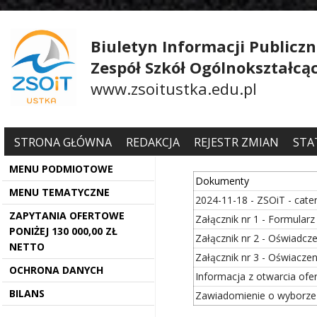
Biuletyn Informacji Publiczn
Zespół Szkół Ogólnokształcą
www.zsoitustka.edu.pl
STRONA GŁÓWNA
REDAKCJA
REJESTR ZMIAN
STA
MENU PODMIOTOWE
Dokumenty
MENU TEMATYCZNE
2024-11-18 - ZSOiT - cate
ZAPYTANIA OFERTOWE
Załącznik nr 1 - Formularz 
PONIŻEJ 130 000,00 ZŁ
Załącznik nr 2 - Oświadcz
NETTO
Załącznik nr 3 - Oświacze
OCHRONA DANYCH
Informacja z otwarcia ofer
BILANS
Zawiadomienie o wyborze n