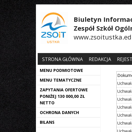
Biuletyn Informac
Zespół Szkół Ogó
www.zsoitustka.ed
STRONA GŁÓWNA
REDAKCJA
REJES
MENU PODMIOTOWE
Dokum
MENU TEMATYCZNE
Uchwał
ZAPYTANIA OFERTOWE
Uchwał
PONIŻEJ 130 000,00 ZŁ
Uchwał
NETTO
Uchwał
OCHRONA DANYCH
Uchwał
BILANS
Uchwał
Uchwał