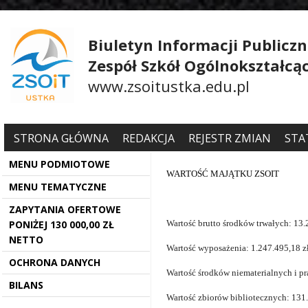
Biuletyn Informacji Publiczn
Zespół Szkół Ogólnokształcą
www.zsoitustka.edu.pl
STRONA GŁÓWNA
REDAKCJA
REJESTR ZMIAN
STA
MENU PODMIOTOWE
WARTOŚĆ MAJĄTKU ZSOIT
MENU TEMATYCZNE
ZAPYTANIA OFERTOWE
PONIŻEJ 130 000,00 ZŁ
Wartość brutto środków trwałych: 13.
NETTO
Wartość wyposażenia: 1.247.495,18 z
OCHRONA DANYCH
Wartość środków niematerialnych i p
BILANS
Wartość zbiorów bibliotecznych: 131.