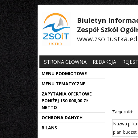
Biuletyn Informac
Zespół Szkół Ogó
www.zsoitustka.ed
STRONA GŁÓWNA
REDAKCJA
REJES
MENU PODMIOTOWE
MENU TEMATYCZNE
ZAPYTANIA OFERTOWE
PONIŻEJ 130 000,00 ZŁ
NETTO
Załączniki:
OCHRONA DANYCH
Nazwa pliku
BILANS
plan_budzet