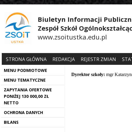
Biuletyn Informacji Publiczn
Zespół Szkół Ogólnokształcą
www.zsoitustka.edu.pl
STRONA GŁÓWNA
REDAKCJA
REJESTR ZMIAN
STA
MENU PODMIOTOWE
Dyrektor szkoły:
mgr Katarzy
MENU TEMATYCZNE
ZAPYTANIA OFERTOWE
PONIŻEJ 130 000,00 ZŁ
NETTO
OCHRONA DANYCH
BILANS